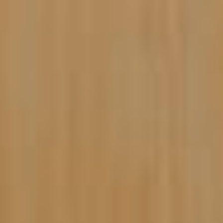
Seguimos mejorando tu
experiencia
Ahora dispones de una
mini-
nevera
en tu habitación, porque
sabemos que los pequeños
detalles marcan la diferencia.