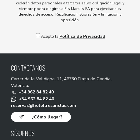
cederán datos personales a terceros salvo obligación legal y
siempre podrá dirigirse a Els Marells SA para ejercitar sus
derechos de acceso, Rectificación, Supresión y limitación u
oposición.
Política de Privacidad
Acepto la
CONTÁCTANOS
Carrer de la Valldigna, 11, 46730 Platja de Gandia,
Valencia.
+34 962 84 82 40
+34 962 84 82 40
reservas@hoteltresanclas.com
¿Cómo llegar?
SÍGUENOS