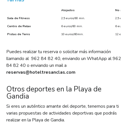
Alojados
No aloj
Sala de Fitness
2,5 euros/60 min.
2,5 euros
Centro de Relax
6 euros/60 min.
6 euros/
Pistas de Tenis
10 euros/60min.
12 euros
Pistas de Pádel
18 euros/90 min.
26 euros
Puedes realizar tu reserva o solicitar más información
llamando al 962 84 82 40, enviando un WhatApp al 962
84 82 40 o enviando un mail a
reservas@hoteltresanclas.com
Otros deportes en la Playa de
Gandia
Si eres un auténtico amante del deporte, tenemos para ti
varias propuestas de actividades deportivas que podrás
realizar en la Playa de Gandia.